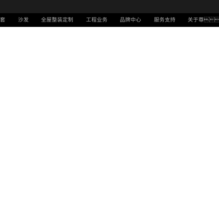
配套
沙发
全屋整装定制
工程业务
品牌中心
服务支持
关于尊