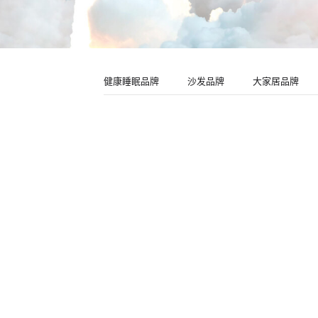
健康睡眠品牌
沙发品牌
大家居品牌